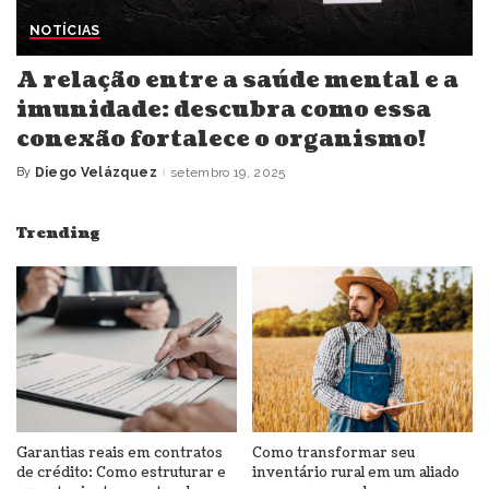
NOTÍCIAS
A relação entre a saúde mental e a
imunidade: descubra como essa
conexão fortalece o organismo!
By
Diego Velázquez
setembro 19, 2025
Posted
by
Trending
Garantias reais em contratos
Como transformar seu
de crédito: Como estruturar e
inventário rural em um aliado