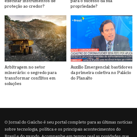
executar instrumentos de
para o sucesso da sua
proteção ao credor?
propriedade?
Arbitragem no setor
Auxílio Emergencial: bastidores
minerário: o segredo para
da primeira coletiva no Palácio
transformar conflitos em
do Planalto
soluções
O Jornal do Gaúcho é seu portal completo para as últimas notícias
sobre tecnologia, política e os principais acontecimentos do
Brasil e do mundo. Acompanhe em tempo real as novidades que