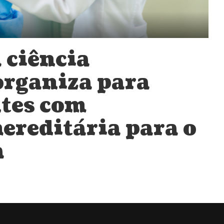
 ciência
organiza para
ntes com
ereditária para o
a