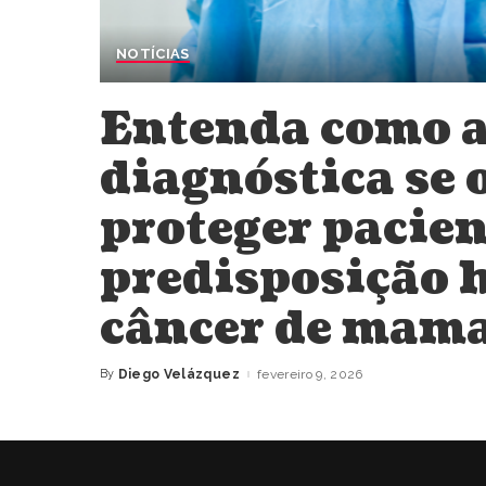
NOTÍCIAS
Entenda como a
diagnóstica se 
proteger pacie
predisposição h
câncer de mam
By
Diego Velázquez
fevereiro 9, 2026
Posted
by