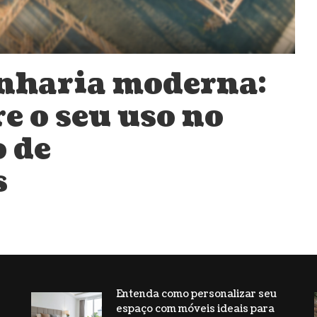
nharia moderna:
e o seu uso no
 de
s
Entenda como personalizar seu
espaço com móveis ideais para
s