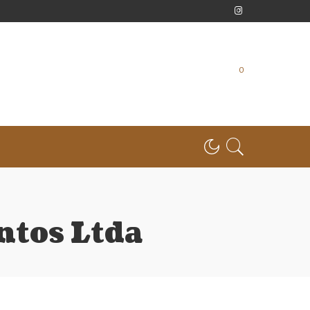
0
tos Ltda