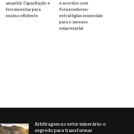
amanhã: Capacitação e
e acordos com
ferramentas para
fornecedores:
ensino eficiente
estratégias essenciais
para o sucesso
empresarial
Arbitragem no setor minerário: o
segredo para transformar