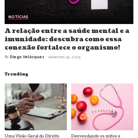
NOTÍCIAS
A relação entre a saúde mental e a
imunidade: descubra como essa
conexão fortalece o organismo!
By
Diego Velázquez
setembro 19, 2025
Posted
by
Trending
Uma Visão Geral do Direito
Desvendando os mitos e