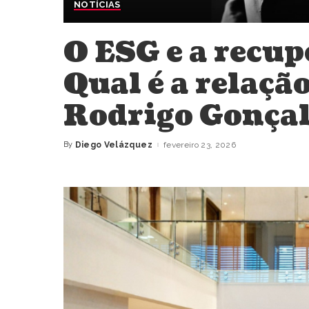
NOTÍCIAS
O ESG e a recup
Qual é a relaçã
Rodrigo Gonçal
By
Diego Velázquez
fevereiro 23, 2026
Posted
by