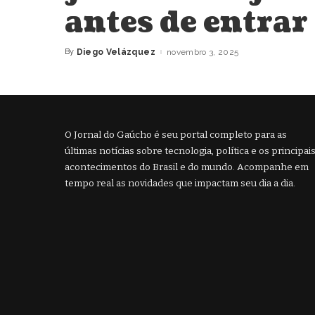
antes de entrar
By
Diego Velázquez
novembro 3, 2025
Posted
by
O Jornal do Gaúcho é seu portal completo para as
últimas notícias sobre tecnologia, política e os principai
acontecimentos do Brasil e do mundo. Acompanhe em
tempo real as novidades que impactam seu dia a dia.