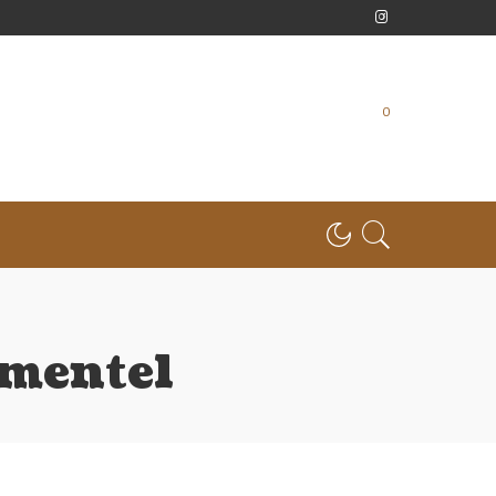
0
imentel