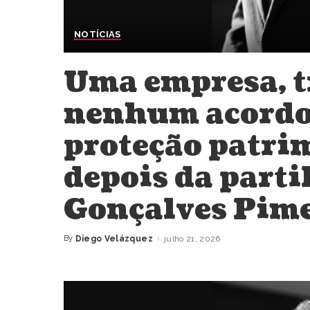
NOTÍCIAS
Uma empresa, t
nenhum acordo: 
proteção patri
depois da part
Gonçalves Pime
By
Diego Velázquez
julho 21, 2026
Posted
by